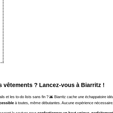
s vêtements ? Lancez-vous à Biarritz !
s et les to-do lists sans fin ? 🌆 Biarritz cache une échappatoire id
cessible
à toutes, même débutantes. Aucune expérience nécessaire, ju
uvrant la couture pour
confectionner un haut unique, parfaitement