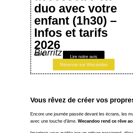
duo avec votre
enfant (1h30) –
Infos et tarifs
2026
Biarritz
48 €
Lire notre avis
Réserver sur Wecandoo
Vous rêvez de créer vos propre
Encore une journée passée devant les écrans, les mail
avec une touche d’âme.
Wecandoo rend ce rêve ac
Imaginez-vous guidée par un artisan passionné, déco