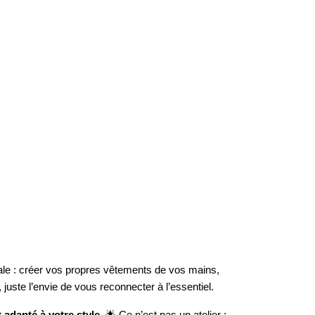
éale : créer vos propres vêtements de vos mains,
ste l’envie de vous reconnecter à l’essentiel.
 adapté à votre style
. 🌟 Ce n’est pas un atelier :