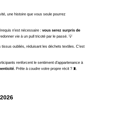
vité, une histoire que vous seule pourrez
érequis n’est nécessaire :
vous serez surpris de
donner vie à un pull tricoté par le passé. 💡
issus oubliés, réduisant les déchets textiles. C’est
articipants renforcent le sentiment d’appartenance à
henticité
. Prête à coudre votre propre récit ? 🧵
 2026