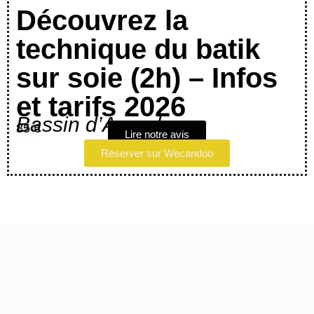
Découvrez la
technique du batik
sur soie (2h) – Infos
et tarifs 2026
Bassin d’Arcachon
85 €
Lire notre avis
Réserver sur Wecandoo