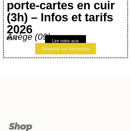
porte-cartes en cuir
(3h) – Infos et tarifs
2026
Ariège (09)
95 €
Lire notre avis
Réserver sur Wecandoo