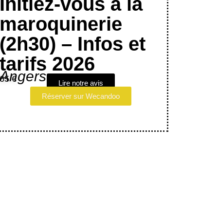
Initiez-vous à la
maroquinerie
(2h30) – Infos et
tarifs 2026
Angers
65 €
Lire notre avis
Réserver sur Wecandoo