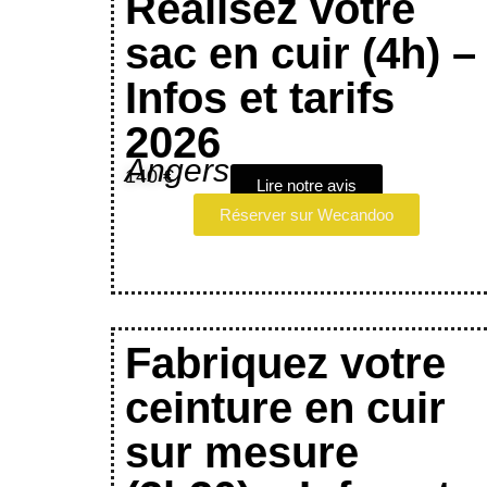
Réalisez votre
sac en cuir (4h) –
Infos et tarifs
2026
Angers
140 €
Lire notre avis
Réserver sur Wecandoo
Fabriquez votre
ceinture en cuir
sur mesure