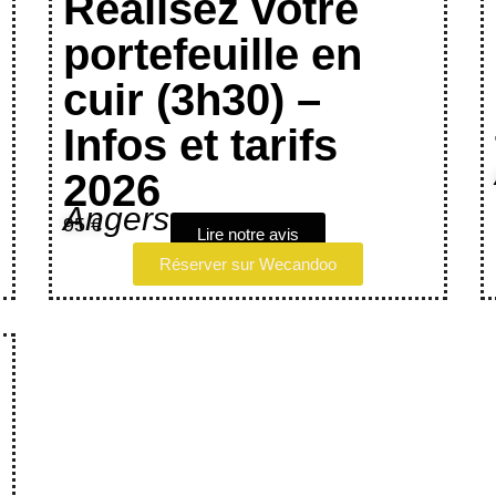
Réalisez votre
portefeuille en
cuir (3h30) –
Infos et tarifs
2026
Angers
95 €
Lire notre avis
Réserver sur Wecandoo