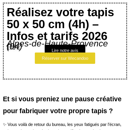
Réalisez votre tapis
50 x 50 cm (4h) –
Infos et tarifs 2026
Alpes-de-Haute-Provence
(04)
170 €
Lire notre avis
Réserver sur Wecandoo
Et si vous preniez une pause créative
pour fabriquer votre propre tapis ?
✨ Vous voilà de retour du bureau, les yeux fatigués par l’écran,