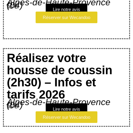
Alpes-de-Haute-Provence
(04)
95 €
Lire notre avis
Réserver sur Wecandoo
Réalisez votre
housse de coussin
(2h30) – Infos et
tarifs 2026
Alpes-de-Haute-Provence
(04)
95 €
Lire notre avis
Réserver sur Wecandoo