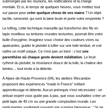
submergée par les réunions, les notifications et la charge
mentale. Et si, le temps de quelques heures, vous mettiez tout
sur pause pour
créer quelque chose de vos mains
? Un objet
tactile, sensoriel, qui sent la laine brute et porte votre empreinte ?
Le tufting, cette technique manuelle qui transforme des fils en
tapis moelleux ou tentures murales texturées, pourrait être votre
bulle d’oxygène. Imaginez-vous choisir des couleurs vives ou
apaisantes, guider le pistolet à tufter sur une toile tendue, et voir
naître un motif unique. Ce n’est pas un loisir : c’est
une
parenthèse où chaque geste devient méditation
. Le bruit
rythmé du pistolet, la résistance douce de la toile, la chaleur des
teintes… tout invite à la détente.
À Alpes-de-Haute-Provence (04), les ateliers Wecandoo
proposent des expériences “made in France” mêlant
apprentissage et détente. Aucun prérequis n’est nécessaire : un
artisan expert vous guide pas à pas, que vous souhaitiez créer un
petit tapis de 40 cm ou une grande composition murale. Les
participantes soulignent souvent une surprise bienvenue : “Je ne