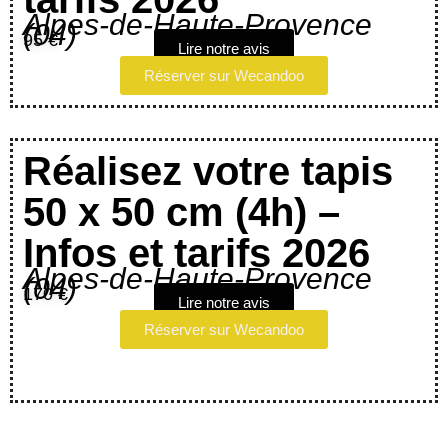
Alpes-de-Haute-Provence
(04)
95 €
Lire notre avis
Réserver sur Wecandoo
Réalisez votre tapis
50 x 50 cm (4h) –
Infos et tarifs 2026
Alpes-de-Haute-Provence
(04)
170 €
Lire notre avis
Réserver sur Wecandoo