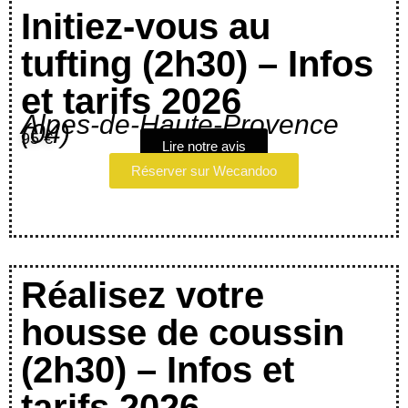
Initiez-vous au
tufting (2h30) – Infos
et tarifs 2026
Alpes-de-Haute-Provence
(04)
95 €
Lire notre avis
Réserver sur Wecandoo
Réalisez votre
housse de coussin
(2h30) – Infos et
tarifs 2026